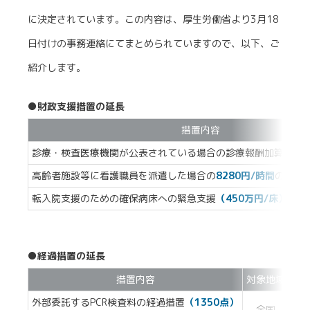
に決定されています。この内容は、厚生労働省より3月18
日付けの事務連絡にてまとめられていますので、以下、ご
紹介します。
●財政支援措置の延長
措置内容
診療・検査医療機関が公表されている場合の診療報酬加算
（30
高齢者施設等に看護職員を派遣した場合の
8280円/時間
の補助
転入院支援のための確保病床への緊急支援
（450万円/床）
●経過措置の延長
措置内容
対象地域
外部委託するPCR検査料の経過措置
（1350点）
全国
6月