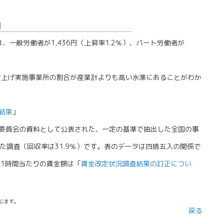
、一般労働者が1,436円（上昇率1.2％）、パート労働者が
賃上げ実施事業所の割合が産業計よりも高い水準にあることがわか
結果
」
委員会の資料として公表された、一定の基準で抽出した全国の事
にした調査（回収率は31.9％）です。表のデータは四捨五入の関係で
、1時間当たりの賃金額は「
賃金改定状況調査結果の訂正につい
じます。
戻る