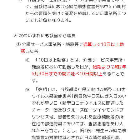
て、当該地域における緊急事態宣言発令中に市町村
からの要請を受けて業務を継続していた事業所につ
いても対象となります。
次のいずれにも該当する職員
① 介護サービス事業所・施設等で
通算して10日以上勤
務
した者
※ 「10日以上勤務」とは、介護サービス事業所・
施設等において勤務した日が、
始期より令和2年
6月30日までの間に延べ10日間以上
あることで
す。
※ 「始期」は、当該都道府県における新型コロナ
ウイルス感染症患者1例目発生日又は受入日のい
ずれか早い日（新型コロナウイルスに関連した
チャーター便及びクルーズ船「ダイヤモンドプ
リンセス号」患者を受け入れた医療機関等の所
在地の都道府県においては、当該患者を受け入
れた日を含む。）とし、第1例目発生日が緊急事
態宣言の対象地域とされた日以降の都道府県、