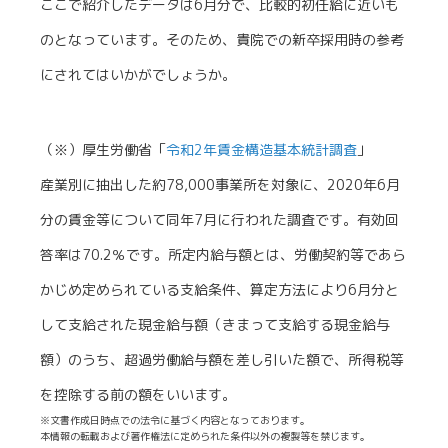
ここで紹介したデータは6月分で、比較的初任給に近いも
のとなっています。そのため、貴院での新卒採用時の参考
にされてはいかがでしょうか。
（※）厚生労働省「
令和2年賃金構造基本統計調査
」
産業別に抽出した約78,000事業所を対象に、2020年6月
分の賃金等について同年7月に行われた調査です。有効回
答率は70.2％です。所定内給与額とは、労働契約等であら
かじめ定められている支給条件、算定方法により6月分と
して支給された現金給与額（きまって支給する現金給与
額）のうち、超過労働給与額を差し引いた額で、所得税等
を控除する前の額をいいます。
※文書作成日時点での法令に基づく内容となっております。
本情報の転載および著作権法に定められた条件以外の複製等を禁じます。