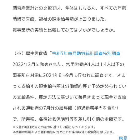
調査産業計との比較では、全体はもちろん、すべての年齢
階級で医療，福祉の現金給与額が上回りました。
貴事業所の実績と比較してみてはいかがでしょうか。
（※）厚生労働省「
令和3年毎月勤労統計調査特別調査
」
2022年2月に発表された、常用労働者1人以上4人以下の
事業所を対象に2021年8～9月に行われた調査です。きま
って支給する現金給与額は労働契約等で予め定められてい
る支給条件、算定方法に基づいて毎月きまって現金で支給
される通勤者の7月分の給与額（超過勤務手当を含む）
で、所得税、各種社会保険料等を差し引く前の金額です。
※文書作成日時点での法令に基づく内容となっております。
本情報の転載および著作権法に定められた条件以外の複製等を禁じます。
戻る