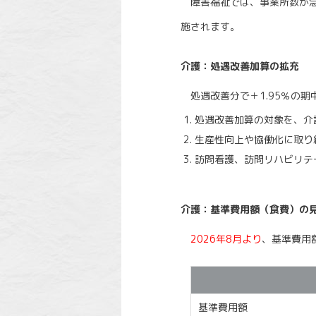
障害福祉では、事業所数が急
施されます。
介護：処遇改善加算の拡充
処遇改善分で＋1.95％の期
処遇改善加算の対象を、介
生産性向上や協働化に取り
訪問看護、訪問リハビリテ
介護：基準費用額（食費）の
2026年8月より
、基準費用
基準費用額