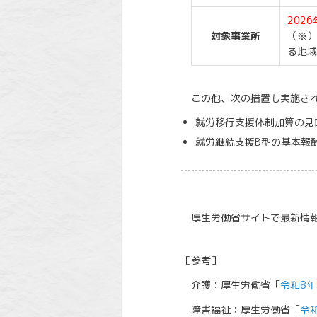
202
対象事業所
（※）
る地域
この他、次の措置も実施さ
就労移行支援体制加算の見直
就労継続支援B型の基本報酬
厚生労働省サイトで最新情報
［参考］
介護：厚生労働省「
令和8
障害福祉：厚生労働省「
令