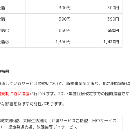
段階
300円
300円
段階
390円
390円
段階①
650円
680円
段階②
1,360円
1,420円
の特例
増しているサービス類型について、新規事業所に限り、応急的な報酬
量規制に近い措置
が行われます。2027年度報酬改定までの臨時措置で
きな影響を及ぼす可能性があります。
続支援B型、共同生活援助（介護サービス包括型・日中サービス
）、児童発達支援、放課後等デイサービス