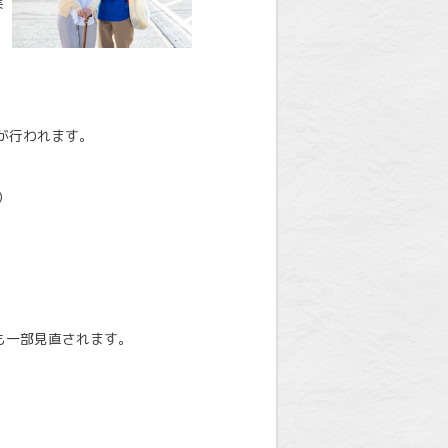
実
が行われます。
）
も一部見直されます。