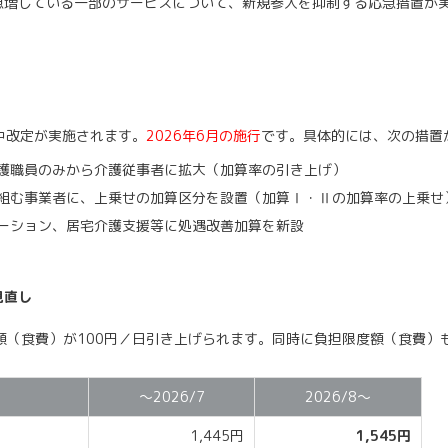
増している一部のサービスについて、新規参入を抑制する応急措置が
中改定が実施されます。
2026年6月の施行
です。具体的には、次の措置
護職員のみから介護従事者に拡大（加算率の引き上げ）
組む事業者に、上乗せの加算区分を設置（加算Ⅰ・Ⅱの加算率の上乗せ
ーション、居宅介護支援等に処遇改善加算を新設
見直し
額（食費）が100円／日引き上げられます。同時に負担限度額（食費）
～2026/7
2026/8～
1,445円
1,545円