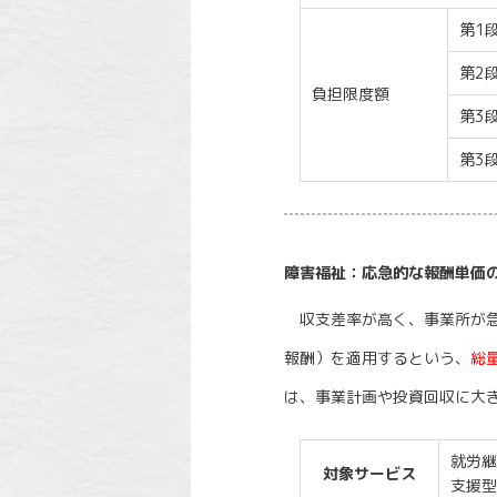
第1
第2
負担限度額
第3
第3
障害福祉：応急的な報酬単価
収支差率が高く、事業所が急
報酬）を適用するという、
総
は、事業計画や投資回収に大
就労継
対象サービス
支援型