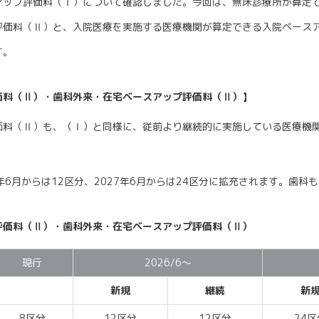
ップ評価料（Ⅰ）について確認しました。今回は、無床診療所が算定
評価料（Ⅱ）と、入院医療を実施する医療機関が算定できる入院ベース
す。
価料（Ⅱ）・歯科外来・在宅ベースアップ評価料（Ⅱ）】
料（Ⅱ）も、（Ⅰ）と同様に、従前より継続的に実施している医療機
年6月からは12区分、2027年6月からは24区分に拡充されます。歯科
評価料（Ⅱ）・歯科外来・在宅ベースアップ評価料（Ⅱ）
現行
2026/6～
新規
継続
新
8区分
12区分
12区分
24区