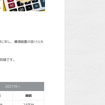
で
ア
関に対し、優遇措置が設けられ
も同様です。
2027/6～
規
継続
分
24区分