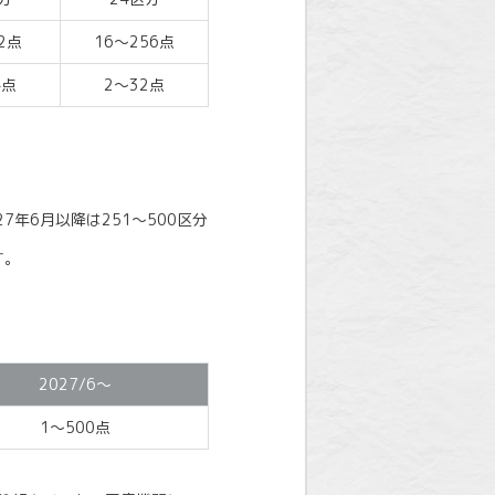
2点
16～256点
4点
2～32点
年6月以降は251～500区分
す。
2027/6～
1～500点