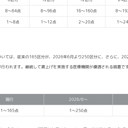
8～64点
8～96点
16～160点
8～19
1～8点
1～12点
2～20点
1～2
は、従来の165区分が、2026年6月より250区分に、さらに、2027
が行われます。継続して賃上げを実施する医療機関が優遇される措置で
現行
2026/6～
1～165点
1～250点