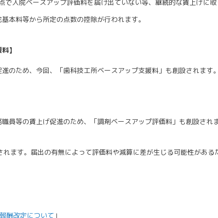
時点で入院ベースアップ評価料を届け出ていない等、継続的な賃上げに
院基本料等から所定の点数の控除が行われます。
援料】
進のため、今回、「歯科技工所ベースアップ支援料」も創設されます
職員等の賃上げ促進のため、「調剤ベースアップ評価料」も創設され
行されます。届出の有無によって評価料や減算に差が生じる可能性がある
療報酬改定について
」