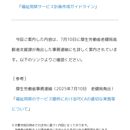
「
福祉用具サービス計画作成ガイドライン
」
今回ご案内した内容は、7月10日に厚生労働省老健局高
齢者支援課が発出した事務連絡にも詳しく案内されていま
す。以下のリンクよりご確認ください。
［参考］
厚生労働省事務連絡（2025年7月10日 老健局発出）
「
福祉用具のサービス提供におけるPDCAの適切な実施等
について
」
※文書作成日時点での法令に基づく内容となっております。
本情報の転載および著作権法に定められた条件以外の複製等を禁じます。