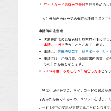
マイナカード診察券で受付
を行うためのレ
（※）参加自治体や受給者証の種類が増えて
申請時の注意点
医療費助成の受給者証と診察券利用に伴う
申請は一括で
行うこととされています。
申請は、
医療機関等向け総合ポータルサイ
申請には、①領収書、②領収書内訳書、③
もの）が必要となります。
2024年度に改修を行った場合も対象
とな
特に小児科等では、マイナカードの普及が進
は提示が必要であるため、メリットを感じに
カード1枚での受診が実現することになります