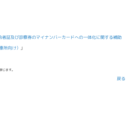
。
給者証及び診察券のマイナンバーカードへの一体化に関する補助
療所向け）
」
禁じます。
戻る