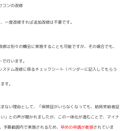
セコンの改修
も、一度改修すれば追加改修は不要です。
改修は別々の機会に実施することも可能ですが、その場合でも、
ト
で行います。
システム改修に係るチェックシート（ベンダーに記入してもらう
ります。
まない理由として、「保険証がいらなくなっても、結局受給者証
くい」との声が聞かれましたが、この一体化が進むことで、マイナ
。予算範囲内で実施されるため、
早めの申請が推奨
されていま