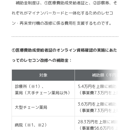
補助金制度は、①医療費助成受給者証と、②診察券、そ
れぞれがマイナンバーカードと一体化するためのレセコ
ン・再来受付機の改修に係る費用を支援するものです。
①医療費助成受給者証のオンライン資格確認の実施にあた
ってのレセコン改修への補助金：
対象
補助額（千円未満切
診療所（※1）、
5.4万円を上限に補助
薬局（大手チェーン薬局以外）
（事業費7.3万円を上限にそ
3.6万円を上限に補助
大型チェーン薬局
（事業費7.3万円を上限にそ
28.3万円を上限に補助
病院（※1、※2）
（事業費56.6万円を上限に