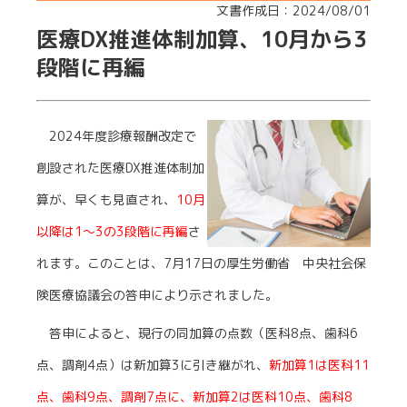
文書作成日：2024/08/01
医療DX推進体制加算、10月から3
段階に再編
2024年度診療報酬改定で
創設された医療DX推進体制加
算が、早くも見直され、
10月
以降は1～3の3段階に再編
さ
れます。このことは、7月17日の厚生労働省 中央社会保
険医療協議会の答申により示されました。
答申によると、現行の同加算の点数（医科8点、歯科6
点、調剤4点）は新加算3に引き継がれ、
新加算1は医科11
点、歯科9点、調剤7点に、新加算2は医科10点、歯科8