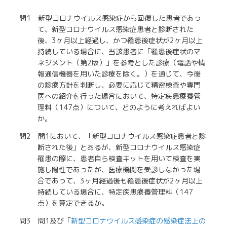
問1 新型コロナウイルス感染症から回復した患者であっ
て、新型コロナウイルス感染症患者と診断された
後、3ヶ月以上経過し、かつ罹患後症状が2ヶ月以上
持続している場合に、当該患者に「罹患後症状のマ
ネジメント（第2版）」を参考とした診療（電話や情
報通信機器を用いた診療を除く。）を通じて、今後
の診療方針を判断し、必要に応じて精密検査や専門
医への紹介を行った場合において、特定疾患療養管
理料（147点）について、どのように考えればよい
か。
問2 問1において、「新型コロナウイルス感染症患者と診
断された後」とあるが、新型コロナウイルス感染症
罹患の際に、患者自ら検査キットを用いて検査を実
施し陽性であったが、医療機関を受診しなかった場
合であって、3ヶ月経過後も罹患後症状が2ヶ月以上
持続している場合に、特定疾患療養管理料（147
点）を算定できるか。
問3 問1及び「
新型コロナウイルス感染症の感染症法上の