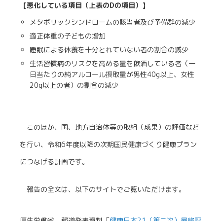
【悪化している項目（上表のDの項目）】
メタボリックシンドロームの該当者及び予備群の減少
適正体重の子どもの増加
睡眠による休養を十分とれていない者の割合の減少
生活習慣病のリスクを高める量を飲酒している者（一
日当たりの純アルコール摂取量が男性40g以上、女性
20g以上の者）の割合の減少
このほか、国、地方自治体等の取組（成果）の評価など
を行い、令和6年度以降の次期国民健康づくり健康プラン
につなげる計画です。
報告の全文は、以下のサイトでご覧いただけます。
厚生労働省 報道発表資料「
健康日本21（第二次）最終評