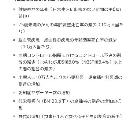
健康寿命の延伸（日常生活に制限のない期間の平均の
延伸）
75歳未満のがんの年齢調整死亡率の減少（10万人当た
り）
脳血管疾患・虚血性心疾患の年齢調整死亡率の減少
（10万人当たり）
血糖コントロール指標におけるコントロール不者の割
合の減少（HbA1cがJDS値8.0％（NGSP値8.4％）以上
の者の割合の減少）
小児人口10万人当たりの小児科医・児童精神科医師の
割合の増加
認知症サポーター数の増加
低栄養傾向（BMI20以下）の高齢者の割合の増加の抑
制
共食の増加（食事を1人で食べる子どもの割合の減少）