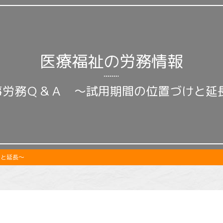
医療福祉の労務情報
事労務Ｑ＆Ａ ～試用期間の位置づけと延
けと延長～